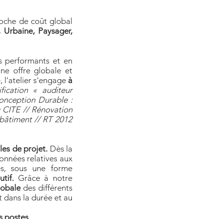
proche de coût global
, Urbaine, Paysager,
ls performants et en
ne offre globale et
, l'atelier s'engage
à
cation « auditeur
onception Durable :
au CITE // Rénovation
 bâtiment // RT 2012
lles de projet.
Dès la
onnées relatives aux
es, sous une forme
tif.
Grâce à notre
lobale
des différents
t dans la durée et au
s postes.