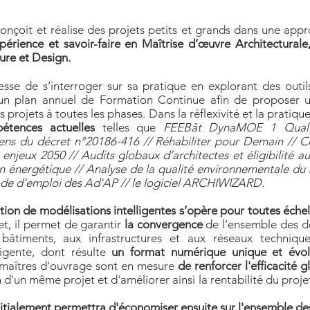
, conçoit et réalise des projets petits et grands dans une ap
périence et savoir-faire en Maîtrise d’œuvre Architecturale
eure et Design.
 cesse de s’interroger sur sa pratique en explorant des outi
un plan annuel de Formation Continue afin de proposer u
s projets à toutes les phases. Dans la réflexivité et la pratique
pétences actuelles
telles que
FEEBât DynaMOE 1 Qualifi
ens du décret n°20186-416 // Réhabiliter pour Demain // C
es enjeux 2050 // Audits globaux d’architectes et éligibilité 
on énergétique // Analyse de la qualité environnementale du
mode d’emploi des Ad'AP // le logiciel ARCHIWIZARD.
isation de modélisations intelligentes s’opère pour toutes éche
t, il permet de garantir
la convergence
de l’ensemble des d
âtiments, aux infrastructures et aux réseaux techniqu
lligente, dont résulte
un format numérique unique et évolu
s maîtres d'ouvrage sont en mesure
de renforcer l'efficacité g
 d'un même projet et d'améliorer ainsi la rentabilité du proje
nitialement permettra d'économiser ensuite sur l'ensemble de