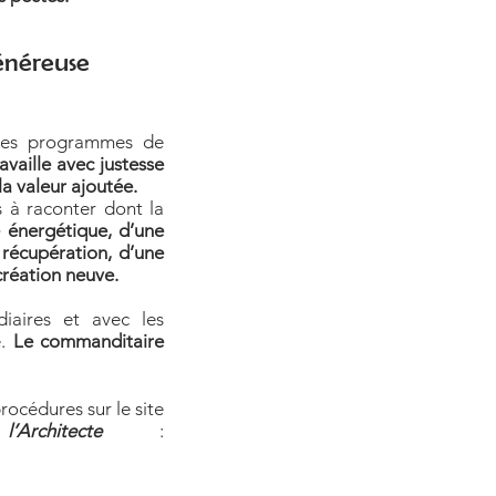
généreuse
 des programmes de
travaille avec justesse
la valeur ajoutée.
 à raconter dont la
e
énergétique
, d’une
 récupération, d’une
création neuve.
diaires et avec les
e.
Le commanditaire
rocédures sur le site
rchitecte
: