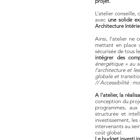
projet.
L’atelier conseille
avec
une solide ex
Architecture Intéri
Ainsi, l’atelier ne
mettant en place 
sécurisée de tous le
intégrer des com
énergétique » au s
l’architecture et l
globale et transiti
// Accessibilité : 
A l'atelier, la réal
conception du proje
programmes, aux b
structurée et inte
investissement, le
intervenants au sein
coût global.
Le budget investi i