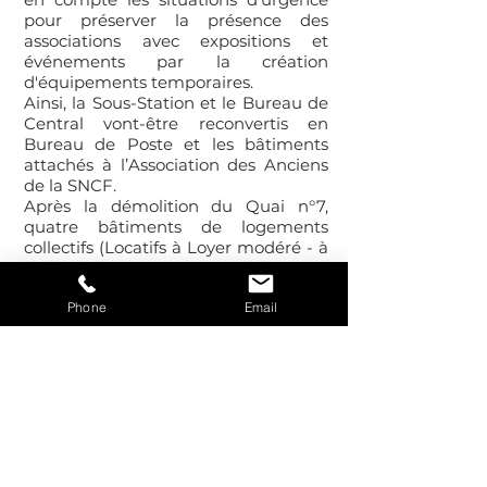
pour préserver la présence des
associations avec expositions et
événements par la création
d'équipements temporaires.
Ainsi, la Sous-Station et le Bureau de
Central vont-être reconvertis en
Bureau de Poste et les bâtiments
attachés à l’Association des Anciens
de la SNCF.
Après la démolition du Quai n°7,
quatre bâtiments de logements
collectifs (Locatifs à Loyer modéré - à
l’achat) de 7 niveaux avec la location
d’espaces commerciaux en RDC
Phone
Email
seront réalisés. Cette zone est dans la
continuité de la trame verte /
minérale de la zone B.
Maître d'Ouvrage :
EC
Urbanisme :
Reconversion du Site des Batignolles
Date :
2006
Coût :
NC
Surface :
42 Ha
Performance :
CIM-TIM